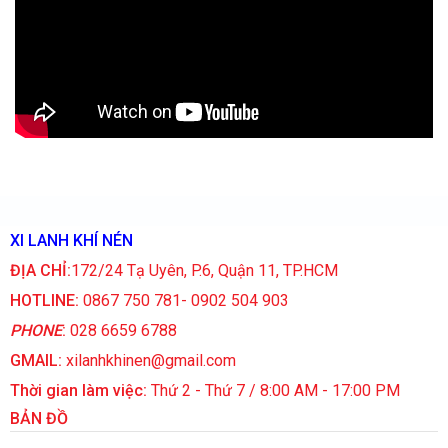
XI LANH KHÍ NÉN
ĐỊA CHỈ:
172/24 Tạ Uyên, P.6, Quận 11, TP.HCM
HOTLINE:
0867 750 781- 0902 504 903
PHONE
:
028 6659 6788
GMAIL:
xilanhkhinen@gmail.com
Thời gian làm việc:
Thứ 2 - Thứ 7 / 8:00 AM - 17:00 PM
BẢN ĐỒ