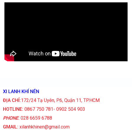
XI LANH KHÍ NÉN
ĐỊA CHỈ:
172/24 Tạ Uyên, P.6, Quận 11, TP.HCM
HOTLINE:
0867 750 781- 0902 504 903
PHONE
:
028 6659 6788
GMAIL:
xilanhkhinen@gmail.com