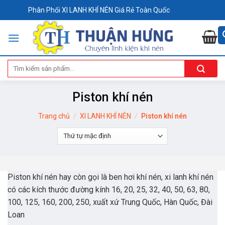
Skip
Phân Phối XI LANH KHÍ NÉN Giá Rẻ Toàn Quốc
to
content
Tìm
kiếm:
Piston khí nén
Trang chủ
/
XI LANH KHÍ NÉN
/
Piston khí nén
Piston khí nén hay còn gọi là ben hơi khí nén, xi lanh khí nén
có các kích thước đường kính 16, 20, 25, 32, 40, 50, 63, 80,
100, 125, 160, 200, 250, xuất xứ Trung Quốc, Hàn Quốc, Đài
Loan