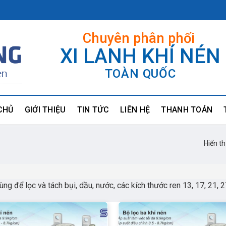
Chuyên phân phối
XI LANH KHÍ NÉN
TOÀN QUỐC
CHỦ
GIỚI THIỆU
TIN TỨC
LIÊN HỆ
THANH TOÁN
Hiển t
ùng để lọc và tách bụi, dầu, nước, các kích thước ren 13, 17, 21, 