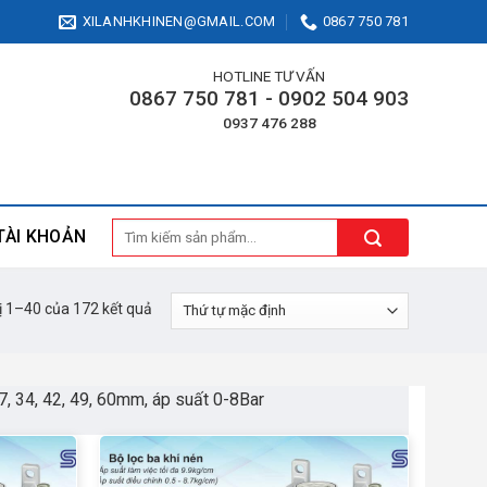
XILANHKHINEN@GMAIL.COM
0867 750 781
HOTLINE TƯ VẤN
0867 750 781 - 0902 504 903
0937 476 288
Tìm
TÀI KHOẢN
kiếm:
hị 1–40 của 172 kết quả
27, 34, 42, 49, 60mm, áp suất 0-8Bar