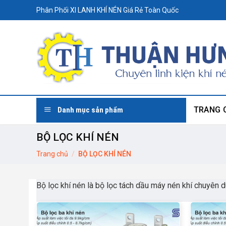
Skip
Phân Phối XI LANH KHÍ NÉN Giá Rẻ Toàn Quốc
to
content
TRANG 
Danh mục sản phẩm
BỘ LỌC KHÍ NÉN
Trang chủ
/
BỘ LỌC KHÍ NÉN
Bộ lọc khí nén là bộ lọc tách dầu máy nén khí chuyên d