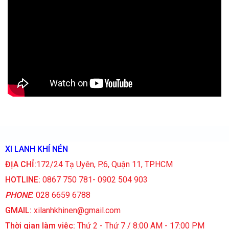
XI LANH KHÍ NÉN
ĐỊA CHỈ:
172/24 Tạ Uyên, P.6, Quận 11, TP.HCM
HOTLINE:
0867 750 781- 0902 504 903
PHONE
:
028 6659 6788
GMAIL:
xilanhkhinen@gmail.com
Thời gian làm việc:
Thứ 2 - Thứ 7 / 8:00 AM - 17:00 PM