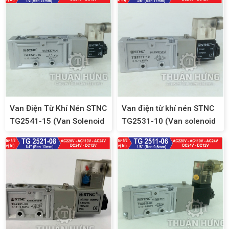
Van Điện Từ Khí Nén STNC
Van điện từ khí nén STNC
TG2541-15 (Van Solenoid
TG2531-10 (Van solenoid
5/2, Ren 21)
5/2, ren 17)