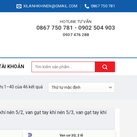
XILANHKHINEN@GMAIL.COM
0867 750 781
HOTLINE TƯ VẤN
0867 750 781 - 0902 504 903
0937 476 288
Tìm
TÀI KHOẢN
kiếm:
thị 1–40 của 46 kết quả
khí nén 5/2, van gạt tay khí nén 5/3, van gạt tay khí