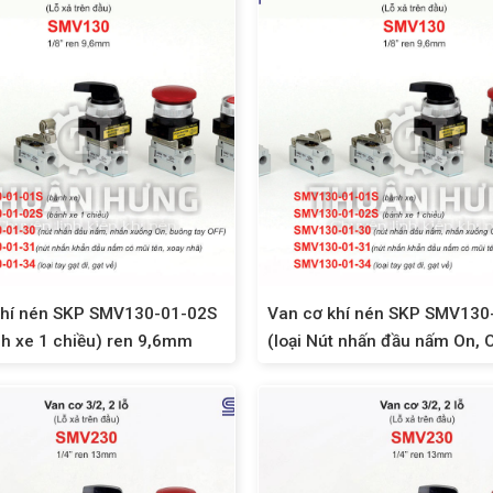
khí nén SKP SMV130-01-02S
Van cơ khí nén SKP SMV130
nh xe 1 chiều) ren 9,6mm
(loại Nút nhấn đầu nấm On, O
9,6mm