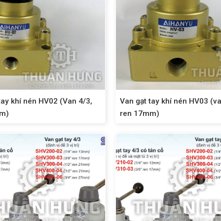
tay khí nén HV02 (Van 4/3,
Van gạt tay khí nén HV03 (va
mm)
ren 17mm)