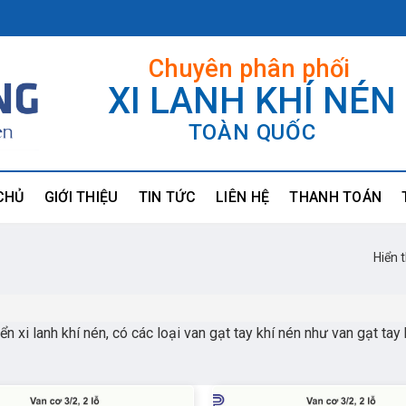
Chuyên phân phối
XI LANH KHÍ NÉN
TOÀN QUỐC
CHỦ
GIỚI THIỆU
TIN TỨC
LIÊN HỆ
THANH TOÁN
Hiển 
ển xi lanh khí nén, có các loại van gạt tay khí nén như van gạt tay 