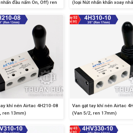
t nhấn đầu nấm On, Off) ren
(loại Nút nhấn khẩn xoay nhã
13mm
tay khí nén Airtac 4H210-08
Van gạt tay khí nén Airtac 
2, ren 13mm)
(Van 5/2, ren 17mm)