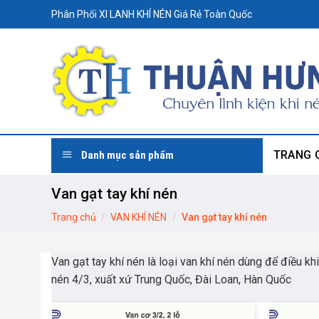
Skip
Phân Phối XI LANH KHÍ NÉN Giá Rẻ Toàn Quốc
to
content
TRANG 
Danh mục sản phẩm
Van gạt tay khí nén
Trang chủ
/
VAN KHÍ NÉN
/
Van gạt tay khí nén
Van gạt tay khí nén là loại van khí nén dùng để điều khi
nén 4/3, xuất xứ Trung Quốc, Đài Loan, Hàn Quốc