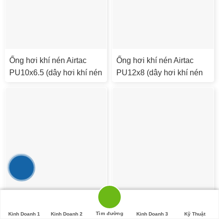
Ống hơi khí nén Airtac
Ống hơi khí nén Airtac
PU10x6.5 (dây hơi khí nén
PU12x8 (dây hơi khí nén
phi 10 US98A)
phi 12 US98A)
Ống hơi khí nén Airtac
Ống hơi khí nén Airtac
PU16x12 (dây hơi khí nén
PU4x2.5 (dây hơi khí nén
Tìm đường
Kinh Doanh 1
Kinh Doanh 2
Kinh Doanh 3
Kỹ Thuật