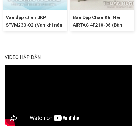
Van đạp chân SKP
Bàn Đạp Chân Khí Nén
SFVM230-02 (Van khí nén
AIRTAC 4F210-08 (Bàn
3/2, ren 13)
Đạp Hơi 5/2, Ren 13mm)
VIDEO HẤP DẪN