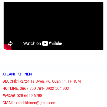
XI LANH KHÍ NÉN
ĐỊA CHỈ:
172/24 Tạ Uyên, P.6, Quận 11, TP.HCM
HOTLINE:
0867 750 781- 0902 504 903
PHONE
:
028 6659 6788
GMAIL:
xilanhkhinen@gmail.com