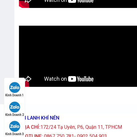
Kinh Doanh 1
Kinh Doanh 2
XI LANH KHÍ NÉN
ĐỊA CHỈ:
172/24 Tạ Uyên, P.6, Quận 11, TP.HCM
Kinh Doanh 3
HOTLINE:
0867 750 781- 0902 504 903