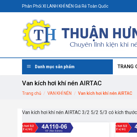
Skip
Phân Phối XI LANH KHÍ NÉN Giá Rẻ Toàn Quốc
to
content
TRANG 
Danh mục sản phẩm
Van kích hơi khí nén AIRTAC
Trang chủ
/
VAN KHÍ NÉN
/
Van kích hơi khí nén AIRTAC
Van kích hơi khí nén AIRTAC 3/2 5/2 5/3 có kích thư