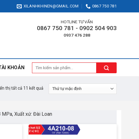
XILANHKHINEN@GMAIL.COM
0867 750 781
HOTLINE TƯ VẤN
0867 750 781 - 0902 504 903
0937 476 288
Tìm
TÀI KHOẢN
kiếm:
ển thị tất cả 11 kết quả
8 MPa, Xuất xứ: Đài Loan