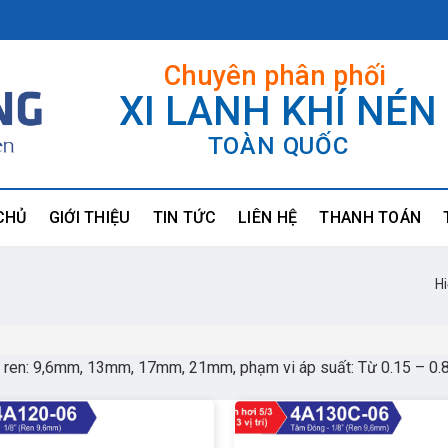
Chuyên phân phối
XI LANH KHÍ NÉN
TOÀN QUỐC
CHỦ
GIỚI THIỆU
TIN TỨC
LIÊN HỆ
THANH TOÁN
Hi
ớc ren: 9,6mm, 13mm, 17mm, 21mm, phạm vi áp suất: Từ 0.15 – 0.