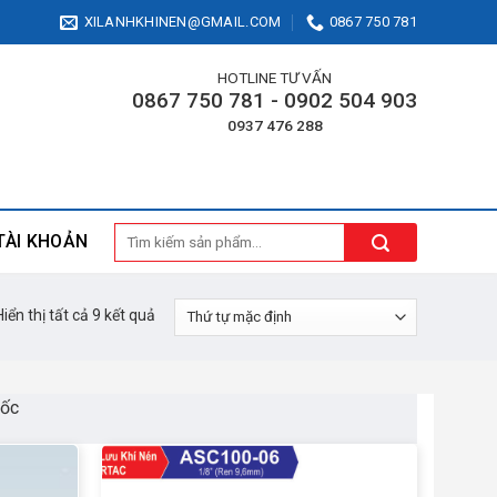
XILANHKHINEN@GMAIL.COM
0867 750 781
HOTLINE TƯ VẤN
0867 750 781 - 0902 504 903
0937 476 288
Tìm
TÀI KHOẢN
kiếm:
Hiển thị tất cả 9 kết quả
uốc