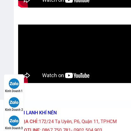
Kinh Doanh 1
Kinh Doanh 2
XI LANH KHÍ NÉN
ĐỊA CHỈ:
172/24 Tạ Uyên, P.6, Quận 11, TP.HCM
Kinh Doanh 3
HOTLINE:
0867 750 781- 0902 504 903