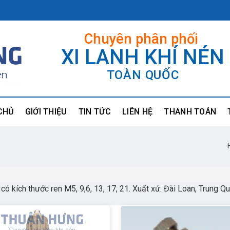
Chuyên phân phối
XI LANH KHÍ NÉN
TOÀN QUỐC
CHỦ
GIỚI THIỆU
TIN TỨC
LIÊN HỆ
THANH TOÁN
n có kích thước ren M5, 9,6, 13, 17, 21. Xuất xứ: Đài Loan, Trung Q