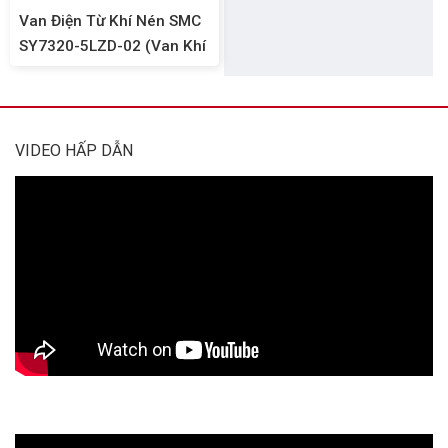
Van Điện Từ Khí Nén SMC
SY7320-5LZD-02 (Van Khí
Nén 5/3, Ren 13mm,
DC24V)
VIDEO HẤP DẪN