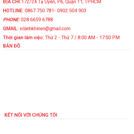
ĐỊA CHỈ:
172/24 Tạ Uyên, P.6, Quận 11, TP.HCM
HOTLINE:
0867 750 781- 0902 504 903
PHONE
:
028 6659 6788
GMAIL:
xilanhkhinen@gmail.com
Thời gian làm việc:
Thứ 2 - Thứ 7 / 8:00 AM - 17:00 PM
BẢN ĐỒ
KẾT NỐI VỚI CHÚNG TÔI