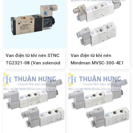
Van điện từ khí nén STNC
Van điện từ khí nén
TG2321-08 (Van solenoid
Mindman MVSC-300-4E1
3/2, ren 13mm)
(Van solenoid 5/2, ren
3/8)