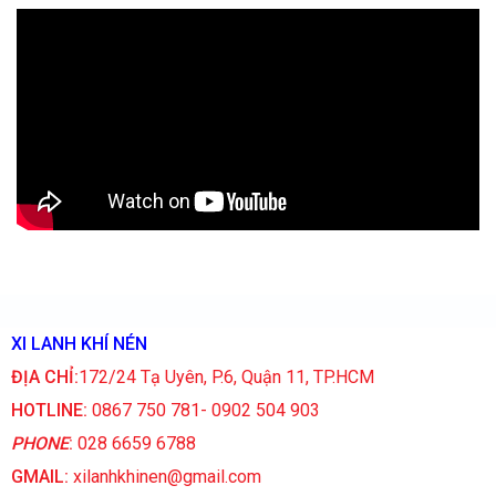
XI LANH KHÍ NÉN
ĐỊA CHỈ:
172/24 Tạ Uyên, P.6, Quận 11, TP.HCM
HOTLINE:
0867 750 781- 0902 504 903
PHONE
:
028 6659 6788
GMAIL:
xilanhkhinen@gmail.com