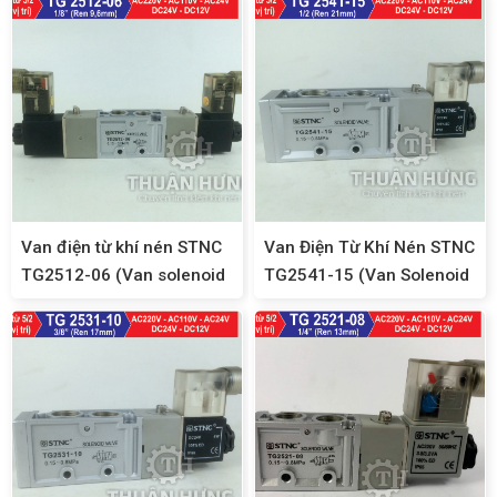
Van điện từ khí nén STNC
Van Điện Từ Khí Nén STNC
TG2512-06 (Van solenoid
TG2541-15 (Van Solenoid
5/2, ren 9,6)
5/2, Ren 21)