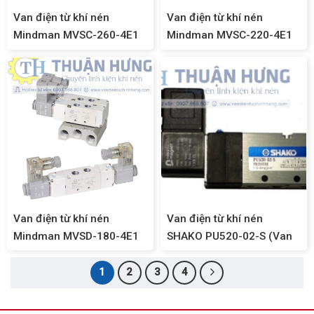
Van điện từ khí nén
Van điện từ khí nén
Mindman MVSC-260-4E1
Mindman MVSC-220-4E1
(Van solenoid 5/2, ren
(Van Solenoid 5/2, Ren
1/4)
1/8)
Van điện từ khí nén
Van điện từ khí nén
Mindman MVSD-180-4E1
SHAKO PU520-02-S (Van
(Van khí nén 5/2, ren 1/8)
solenoid 5/2, ren 1/4,
13mm)
1
2
3
4