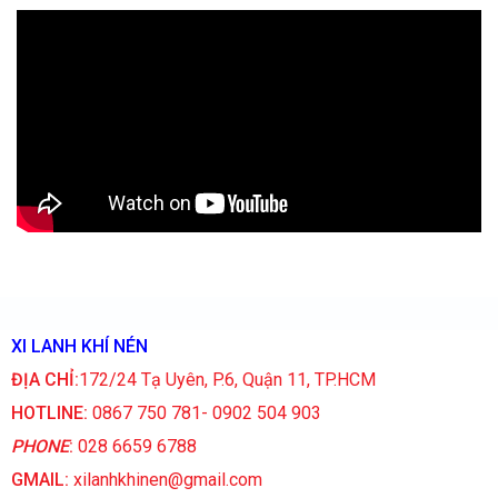
XI LANH KHÍ NÉN
ĐỊA CHỈ:
172/24 Tạ Uyên, P.6, Quận 11, TP.HCM
HOTLINE:
0867 750 781- 0902 504 903
PHONE
:
028 6659 6788
GMAIL:
xilanhkhinen@gmail.com