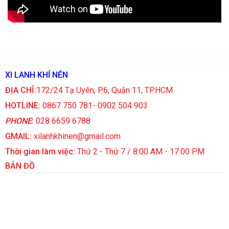
XI LANH KHÍ NÉN
ĐỊA CHỈ:
172/24 Tạ Uyên, P.6, Quận 11, TP.HCM
HOTLINE:
0867 750 781- 0902 504 903
PHONE
:
028 6659 6788
GMAIL:
xilanhkhinen@gmail.com
Thời gian làm việc:
Thứ 2 - Thứ 7 / 8:00 AM - 17:00 PM
BẢN ĐỒ