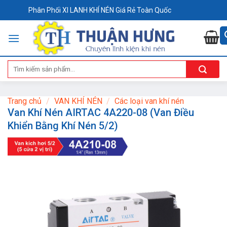
Skip
Phân Phối XI LANH KHÍ NÉN Giá Rẻ Toàn Quốc
to
content
Tìm
kiếm:
Trang chủ
/
VAN KHÍ NÉN
/
Các loại van khí nén
Van Khí Nén AIRTAC 4A220-08 (Van Điều
Khiển Bằng Khí Nén 5/2)