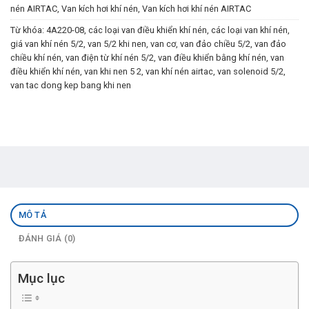
nén AIRTAC
,
Van kích hơi khí nén
,
Van kích hơi khí nén AIRTAC
Từ khóa:
4A220-08
,
các loại van điều khiển khí nén
,
các loại van khí nén
,
giá van khí nén 5/2
,
van 5/2 khi nen
,
van cơ
,
van đảo chiều 5/2
,
van đảo
chiều khí nén
,
van điện từ khí nén 5/2
,
van điều khiển bằng khí nén
,
van
điều khiển khí nén
,
van khi nen 5 2
,
van khí nén airtac
,
van solenoid 5/2
,
van tac dong kep bang khi nen
MÔ TẢ
ĐÁNH GIÁ (0)
Mục lục