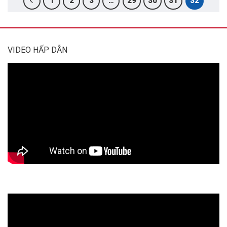
1
2
3
…
29
30
31
32
VIDEO HẤP DẪN