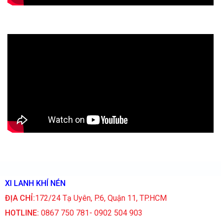
XI LANH KHÍ NÉN
ĐỊA CHỈ:
172/24 Tạ Uyên, P.6, Quận 11, TP.HCM
HOTLINE:
0867 750 781- 0902 504 903