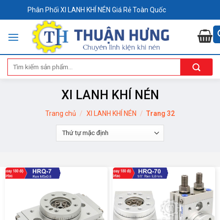
Skip
Phân Phối XI LANH KHÍ NÉN Giá Rẻ Toàn Quốc
to
content
Tìm
kiếm:
XI LANH KHÍ NÉN
Trang chủ
/
XI LANH KHÍ NÉN
/
Trang 32