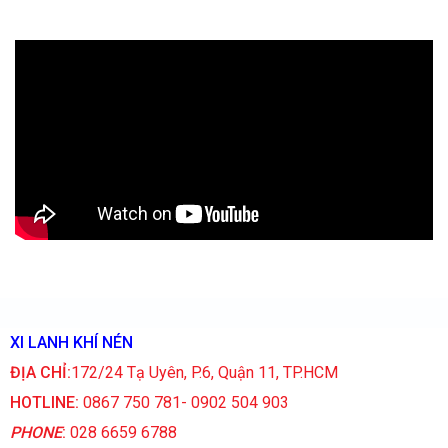
XI LANH KHÍ NÉN
ĐỊA CHỈ:
172/24 Tạ Uyên, P.6, Quận 11, TP.HCM
HOTLINE:
0867 750 781- 0902 504 903
PHONE
:
028 6659 6788