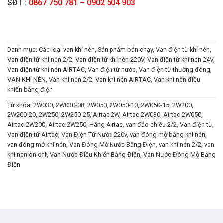
SĐT :
0867 750 781 – 0902 504 903
Danh mục:
Các loại van khí nén
,
Sản phẩm bán chạy
,
Van điện từ khí nén
,
Van điện từ khí nén 2/2
,
Van điện từ khí nén 220V
,
Van điện từ khí nén 24V
,
Van điện từ khí nén AIRTAC
,
Van điện từ nước
,
Van điện từ thường đóng
,
VAN KHÍ NÉN
,
Van khí nén 2/2
,
Van khí nén AIRTAC
,
Van khí nén điều
khiển bằng điện
Từ khóa:
2W030
,
2W030-08
,
2W050
,
2W050-10
,
2W050-15
,
2W200
,
2W200-20
,
2W250
,
2W250-25
,
Airtac 2W
,
Airtac 2W030
,
Airtac 2W050
,
Airtac 2W200
,
Airtac 2W250
,
Hãng Airtac
,
van đảo chiều 2/2
,
Van điện từ
,
Van điện từ Airtac
,
Van Điện Từ Nước 220v
,
van đóng mở bằng khí nén
,
van đóng mở khí nén
,
Van Đóng Mở Nước Bằng Điện
,
van khí nén 2/2
,
van
khi nen on off
,
Van Nước Điều Khiển Bằng Điện
,
Van Nước Đóng Mở Bằng
Điện