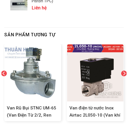
Piston TPC)
Liên hệ
SẢN PHẨM TƯƠNG TỰ
Van Rũ Bụi STNC UM-65
Van điện từ nước Inox
(Van Điện Từ 2/2, Ren
Airtac 2L050-10 (Van khí
76)
nén 2/2, ren 17mm)