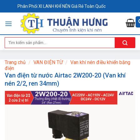
Skip
Phân Phối XI LANH KHÍ NÉN Giá Rẻ Toàn Quốc
to
content
Tìm
kiếm:
Trang chủ
/
VAN ĐIỆN TỪ
/
Van khí nén điều khiển bằng
điện
Van điện từ nước Airtac 2W200-20 (Van khí
nén 2/2, ren 34mm)