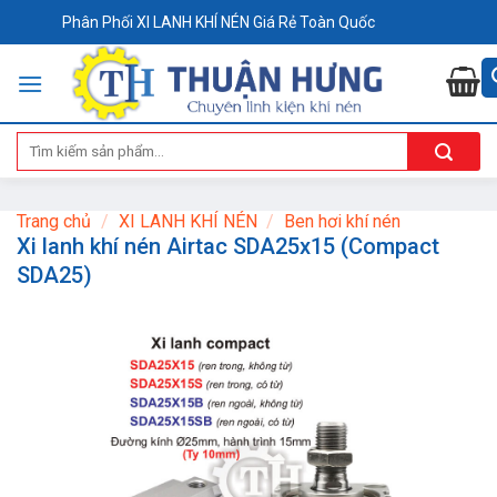
Skip
Phân Phối XI LANH KHÍ NÉN Giá Rẻ Toàn Quốc
to
content
Tìm
kiếm:
Trang chủ
/
XI LANH KHÍ NÉN
/
Ben hơi khí nén
Xi lanh khí nén Airtac SDA25x15 (Compact
SDA25)