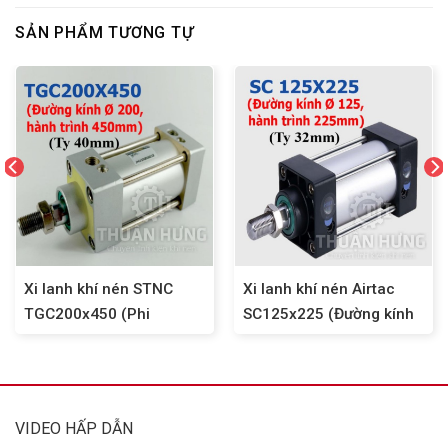
SẢN PHẨM TƯƠNG TỰ
Xi lanh khí nén STNC
Xi lanh khí nén Airtac
TGC200x450 (Phi
SC125x225 (Đường kính
200mm x hành trình
phi 125mm x hành trình
450mm)
225mm)
VIDEO HẤP DẪN