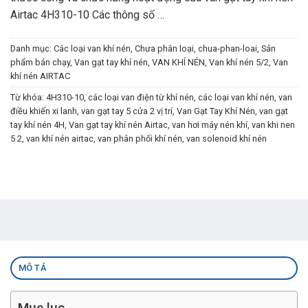
Airtac 4H310-10 Các thông số …
Danh mục:
Các loại van khí nén
,
Chưa phân loại
,
chua-phan-loai
,
Sản
phẩm bán chạy
,
Van gạt tay khí nén
,
VAN KHÍ NÉN
,
Van khí nén 5/2
,
Van
khí nén AIRTAC
Từ khóa:
4H310-10
,
các loại van điện từ khí nén
,
các loại van khí nén
,
van
điều khiển xi lanh
,
van gạt tay 5 cửa 2 vị trí
,
Van Gạt Tay Khí Nén
,
van gạt
tay khí nén 4H
,
Van gạt tay khí nén Airtac
,
van hơi máy nén khí
,
van khi nen
5 2
,
van khí nén airtac
,
van phân phối khí nén
,
van solenoid khí nén
MÔ TẢ
Mục lục