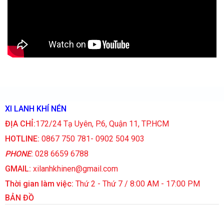
XI LANH KHÍ NÉN
ĐỊA CHỈ:
172/24 Tạ Uyên, P.6, Quận 11, TP.HCM
HOTLINE:
0867 750 781- 0902 504 903
PHONE
:
028 6659 6788
GMAIL:
xilanhkhinen@gmail.com
Thời gian làm việc:
Thứ 2 - Thứ 7 / 8:00 AM - 17:00 PM
BẢN ĐỒ