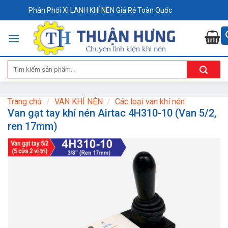
Skip
Phân Phối XI LANH KHÍ NÉN Giá Rẻ Toàn Quốc
to
content
Tìm
kiếm:
Trang chủ
/
VAN KHÍ NÉN
/
Các loại van khí nén
Van gạt tay khí nén Airtac 4H310-10 (Van 5/2,
ren 17mm)