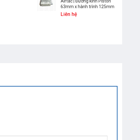
Airtac | Đường kính Piston
63mm x hành trình 125mm
Liên hệ