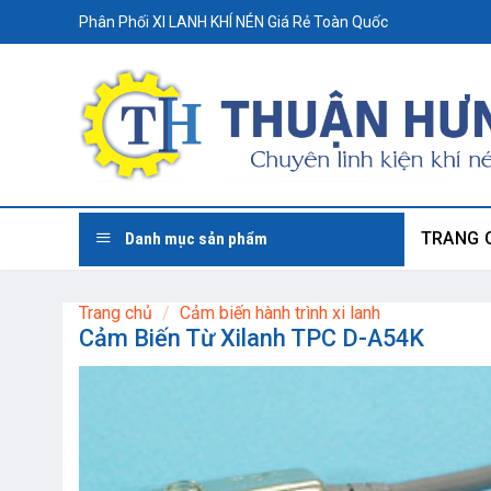
Skip
Phân Phối XI LANH KHÍ NÉN Giá Rẻ Toàn Quốc
to
content
TRANG 
Danh mục sản phẩm
Trang chủ
/
Cảm biến hành trình xi lanh
Cảm Biến Từ Xilanh TPC D-A54K