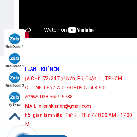
Kinh Doanh 1
Kinh Doanh 2
XI LANH KHÍ NÉN
ĐỊA CHỈ:
172/24 Tạ Uyên, P.6, Quận 11, TP.HCM
Kinh Doanh 3
HOTLINE:
0867 750 781- 0902 504 903
PHONE
:
028 6659 6788
GMAIL:
xilanhkhinen@gmail.com
Kỹ Thuật
Thời gian làm việc:
Thứ 2 - Thứ 7 / 8:00 AM - 17:00
PM