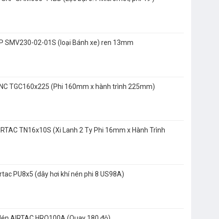
KP SMV230-02-01S (loại Bánh xe) ren 13mm
STNC TGC160x225 (Phi 160mm x hành trình 225mm)
AIRTAC TN16x10S (Xi Lanh 2 Ty Phi 16mm x Hành Trình
irtac PU8x5 (dây hơi khí nén phi 8 US98A)
 Nén AIRTAC HRQ100A (Quay 180 độ)