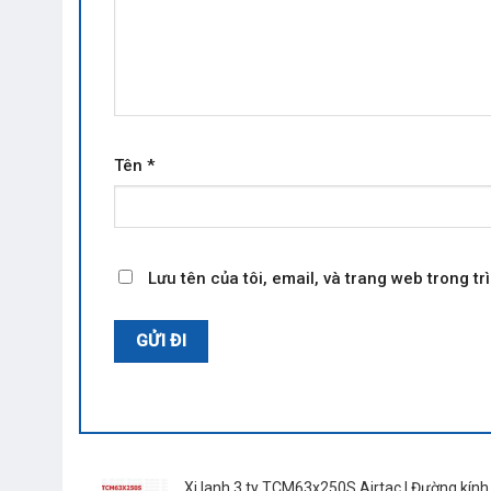
Tên
*
Lưu tên của tôi, email, và trang web trong trì
Xi lanh 3 ty TCM63x250S Airtac | Đường kính