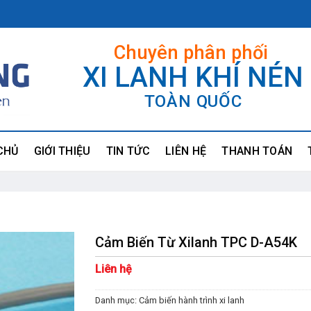
Chuyên phân phối
XI LANH KHÍ NÉN
TOÀN QUỐC
CHỦ
GIỚI THIỆU
TIN TỨC
LIÊN HỆ
THANH TOÁN
Cảm Biến Từ Xilanh TPC D-A54K
Liên hệ
Danh mục:
Cảm biến hành trình xi lanh