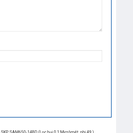
én SKP SAM650-14BD (Lọc bụi 0.1 Micrômét, phi 49 )