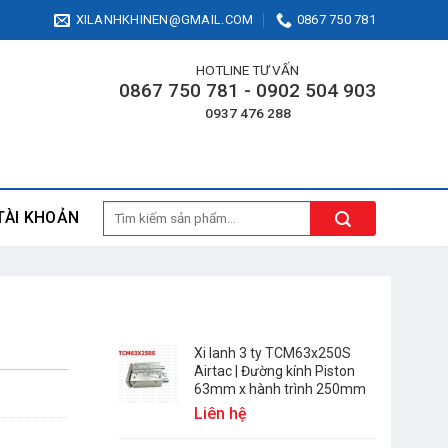
XILANHKHINEN@GMAIL.COM
0867 750 781
HOTLINE TƯ VẤN
0867 750 781 - 0902 504 903
0937 476 288
Tìm
TÀI KHOẢN
kiếm:
Xi lanh 3 ty TCM63x250S
Airtac | Đường kính Piston
63mm x hành trình 250mm
Liên hệ