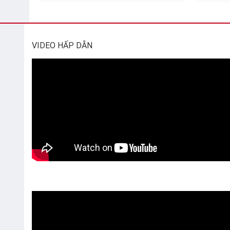
VIDEO HẤP DẪN