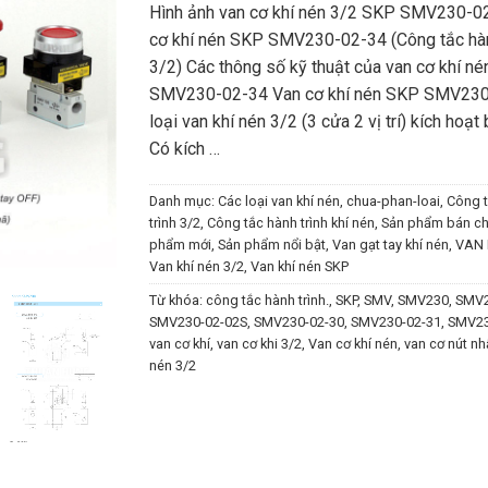
Hình ảnh van cơ khí nén 3/2 SKP SMV230-0
cơ khí nén SKP SMV230-02-34 (Công tắc hàn
3/2) Các thông số kỹ thuật của van cơ khí n
SMV230-02-34 Van cơ khí nén SKP SMV230
loại van khí nén 3/2 (3 cửa 2 vị trí) kích hoạt
Có kích …
Danh mục:
Các loại van khí nén
,
chua-phan-loai
,
Công t
trình 3/2
,
Công tắc hành trình khí nén
,
Sản phẩm bán ch
phẩm mới
,
Sản phẩm nổi bật
,
Van gạt tay khí nén
,
VAN 
Van khí nén 3/2
,
Van khí nén SKP
Từ khóa:
công tắc hành trình.
,
SKP
,
SMV
,
SMV230
,
SMV2
SMV230-02-02S
,
SMV230-02-30
,
SMV230-02-31
,
SMV23
van cơ khí
,
van cơ khi 3/2
,
Van cơ khí nén
,
van cơ nút nh
nén 3/2