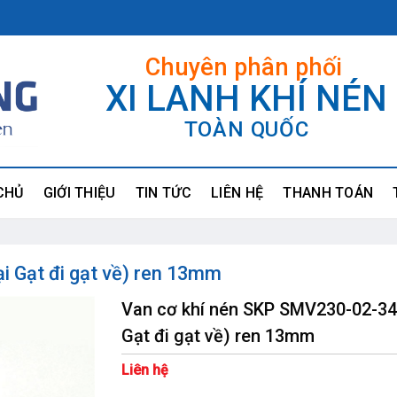
Chuyên phân phối
XI LANH KHÍ NÉN
TOÀN QUỐC
CHỦ
GIỚI THIỆU
TIN TỨC
LIÊN HỆ
THANH TOÁN
i Gạt đi gạt về) ren 13mm
Van cơ khí nén SKP SMV230-02-34 
Gạt đi gạt về) ren 13mm
Liên hệ