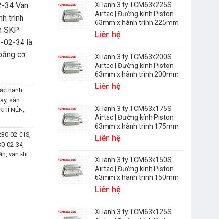
2-34 Van
Xi lanh 3 ty TCM63x225S
Airtac | Đường kính Piston
h trình
63mm x hành trình 225mm
én SKP
Liên hệ
-02-34 là
 bằng cơ
Xi lanh 3 ty TCM63x200S
Airtac | Đường kính Piston
63mm x hành trình 200mm
Liên hệ
ắc hành
ạy
,
sản
Xi lanh 3 ty TCM63x175S
KHÍ NÉN
,
Airtac | Đường kính Piston
63mm x hành trình 175mm
30-02-01S
,
Liên hệ
0-02-34
,
ấn
,
van khí
Xi lanh 3 ty TCM63x150S
Airtac | Đường kính Piston
63mm x hành trình 150mm
Liên hệ
Xi lanh 3 ty TCM63x125S