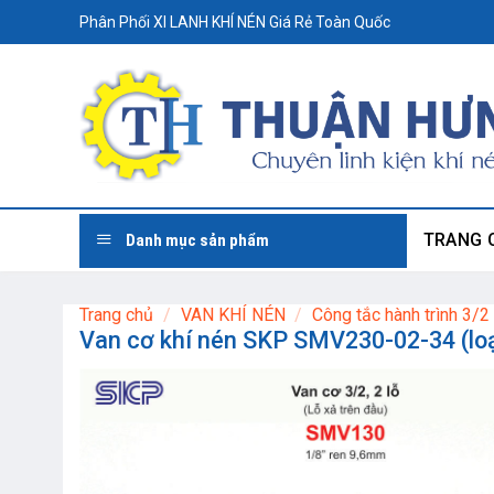
Skip
Phân Phối XI LANH KHÍ NÉN Giá Rẻ Toàn Quốc
to
content
TRANG 
Danh mục sản phẩm
Trang chủ
/
VAN KHÍ NÉN
/
Công tắc hành trình 3/2
Van cơ khí nén SKP SMV230-02-34 (loạ