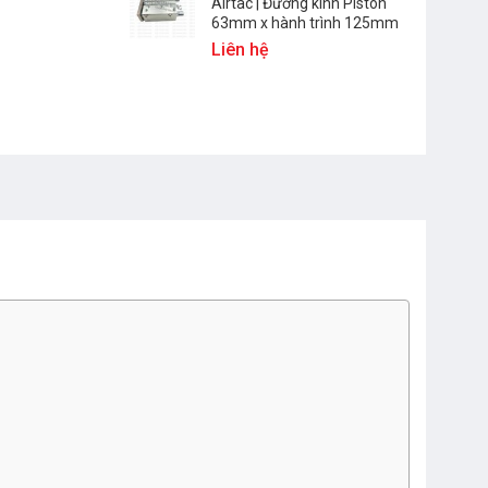
Airtac | Đường kính Piston
63mm x hành trình 125mm
Liên hệ