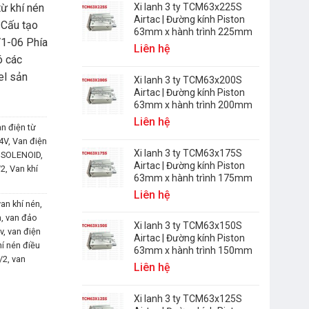
từ khí nén
Xi lanh 3 ty TCM63x225S
Airtac | Đường kính Piston
 Cấu tạo
63mm x hành trình 225mm
V1-06 Phía
Liên hệ
ó các
el sản
Xi lanh 3 ty TCM63x200S
Airtac | Đường kính Piston
63mm x hành trình 200mm
Liên hệ
n điện từ
24V
,
Van điện
Xi lanh 3 ty TCM63x175S
ừ SOLENOID
,
Airtac | Đường kính Piston
/2
,
Van khí
63mm x hành trình 175mm
Liên hệ
van khí nén
,
n
,
van đảo
Xi lanh 3 ty TCM63x150S
v
,
van điện
Airtac | Đường kính Piston
hí nén điều
63mm x hành trình 150mm
/2
,
van
Liên hệ
Xi lanh 3 ty TCM63x125S