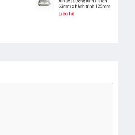
Airtac | Đường kính Piston
63mm x hành trình 125mm
Liên hệ