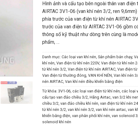
Hình ảnh và cấu tạo bên ngoài thân van điện 
AIRTAC 3V1-06 (van khí nén 3/2, ren 9,6mm)
phía trước của van điện từ khí nén AIRTAC 3
trước của van điện từ AIRTAC 3V1-06 gồm c
thông số kỹ thuật như dòng trên cùng là mod
phẩm, …
Danh mục:
Các loại van khí nén
,
Sản phẩm bán chạy
,
Va
khí nén
,
Van điện từ khí nén 220V
,
Van điện từ khí nén 
từ khí nén 3/2
,
Van điện từ khí nén AIRTAC
,
Van điện t
Van điện từ thường đóng
,
VAN KHÍ NÉN
,
Van khí nén 3
nén AIRTAC
,
Van khí nén điều khiển bằng điện
Từ khóa:
3V1-06
,
các loại van điện từ khí nén
,
các loại 
cấu tạo van đảo chiều 3/2
,
Hãng Airtac
,
van 3/2 khi ne
chiều 3/2
,
van đảo chiều khí nén
,
van điện từ khí nén 24
từ khí nén 3/2
,
van khí nén 3/2
,
van khí nén airtac
,
van k
khiển bằng điện
,
van phân phối khí nén
,
van solenoid 3
solenoid khí nén