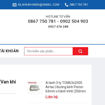
XILANHKHINEN@GMAIL.COM
0867 750 781
HOTLINE TƯ VẤN
0867 750 781 - 0902 504 903
0937 476 288
Tìm
TÀI KHOẢN
kiếm:
(Van khí
Xi lanh 3 ty TCM63x250S
Airtac | Đường kính Piston
63mm x hành trình 250mm
Liên hệ