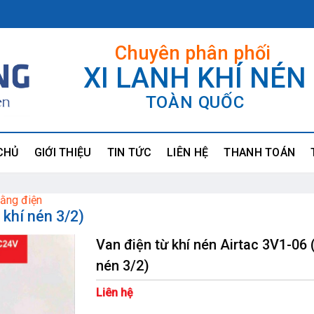
Chuyên phân phối
XI LANH KHÍ NÉN
TOÀN QUỐC
CHỦ
GIỚI THIỆU
TIN TỨC
LIÊN HỆ
THANH TOÁN
bằng điện
 khí nén 3/2)
Van điện từ khí nén Airtac 3V1-06 
nén 3/2)
Liên hệ