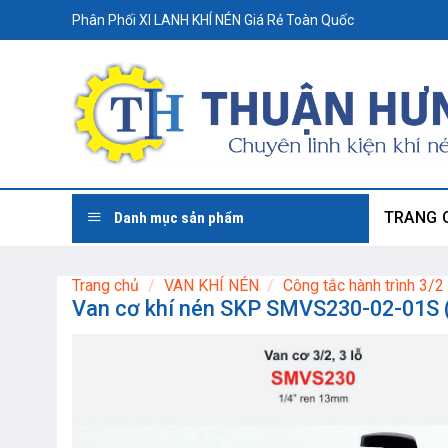
Skip
Phân Phối XI LANH KHÍ NÉN Giá Rẻ Toàn Quốc
to
content
TRANG 
Danh mục sản phẩm
Trang chủ
/
VAN KHÍ NÉN
/
Công tắc hành trình 3/2
Van cơ khí nén SKP SMVS230-02-01S (