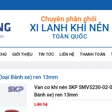
Chuyên phân phối
XI LANH KHÍ NÉN
TOÀN QUỐC
CHỦ
GIỚI THIỆU
TIN TỨC
LIÊN HỆ
THANH TOÁN
loại Bánh xe) ren 13mm
Van cơ khí nén SKP SMVS230-02-0
Bánh xe) ren 13mm
Liên hệ