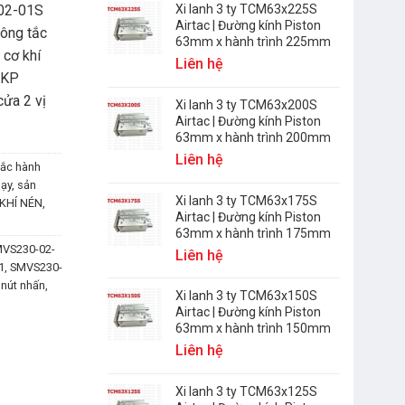
-02-01S
Xi lanh 3 ty TCM63x225S
Airtac | Đường kính Piston
ông tắc
63mm x hành trình 225mm
 cơ khí
Liên hệ
SKP
ửa 2 vị
Xi lanh 3 ty TCM63x200S
Airtac | Đường kính Piston
63mm x hành trình 200mm
Liên hệ
ắc hành
ạy
,
sản
Xi lanh 3 ty TCM63x175S
KHÍ NÉN
,
Airtac | Đường kính Piston
63mm x hành trình 175mm
VS230-02-
Liên hệ
1
,
SMVS230-
 nút nhấn
,
Xi lanh 3 ty TCM63x150S
Airtac | Đường kính Piston
63mm x hành trình 150mm
Liên hệ
Xi lanh 3 ty TCM63x125S