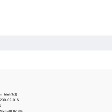
h trình 3/2)
S230-02-01S
S
 SMVS230-02-01S