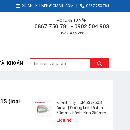
XILANHKHINEN@GMAIL.COM
0867 750 781
HOTLINE TƯ VẤN
0867 750 781 - 0902 504 903
0937 476 288
Tìm
TÀI KHOẢN
kiếm:
1S (loại
Xi lanh 3 ty TCM63x250S
Airtac | Đường kính Piston
63mm x hành trình 250mm
Liên hệ