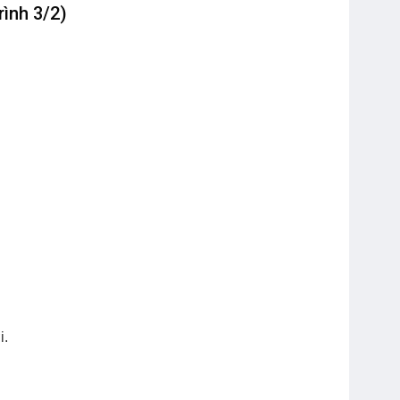
ình 3/2)
i.