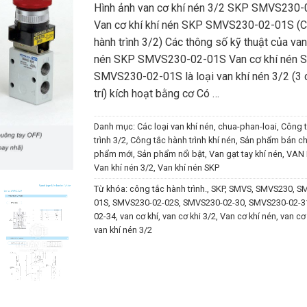
Hình ảnh van cơ khí nén 3/2 SKP SMVS230
Van cơ khí khí nén SKP SMVS230-02-01S (C
hành trình 3/2) Các thông số kỹ thuật của van
nén SKP SMVS230-02-01S Van cơ khí nén 
SMVS230-02-01S là loại van khí nén 3/2 (3 c
trí) kích hoạt bằng cơ Có …
Danh mục:
Các loại van khí nén
,
chua-phan-loai
,
Công t
trình 3/2
,
Công tắc hành trình khí nén
,
Sản phẩm bán ch
phẩm mới
,
Sản phẩm nổi bật
,
Van gạt tay khí nén
,
VAN 
Van khí nén 3/2
,
Van khí nén SKP
Từ khóa:
công tắc hành trình.
,
SKP
,
SMVS
,
SMVS230
,
SM
01S
,
SMVS230-02-02S
,
SMVS230-02-30
,
SMVS230-02-3
02-34
,
van cơ khí
,
van cơ khi 3/2
,
Van cơ khí nén
,
van cơ
van khí nén 3/2