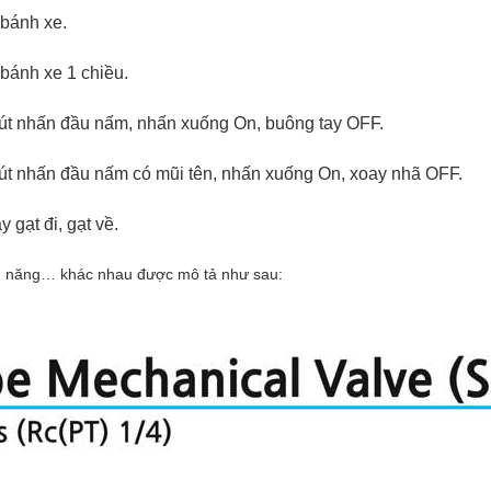
 bánh xe.
i bánh xe 1 chiều.
i nút nhấn đầu nấm, nhấn xuống On, buông tay OFF.
i nút nhấn đầu nấm có mũi tên, nhấn xuống On, xoay nhã OFF.
y gạt đi, gạt về.
ính năng… khác nhau được mô tả như sau: