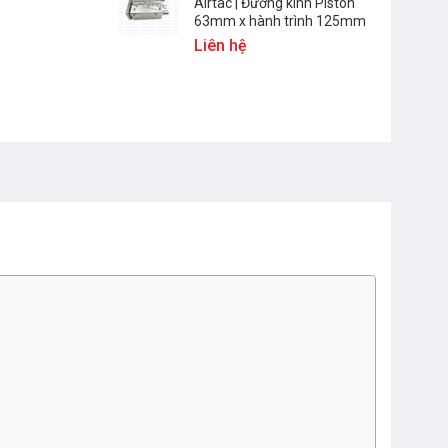
Airtac | Đường kính Piston
63mm x hành trình 125mm
Liên hệ