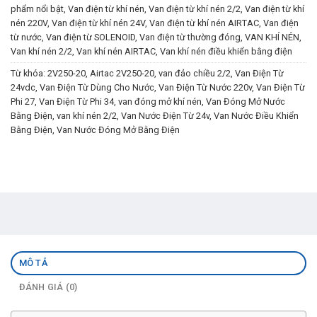
phẩm nổi bật
,
Van điện từ khí nén
,
Van điện từ khí nén 2/2
,
Van điện từ khí
nén 220V
,
Van điện từ khí nén 24V
,
Van điện từ khí nén AIRTAC
,
Van điện
từ nước
,
Van điện từ SOLENOID
,
Van điện từ thường đóng
,
VAN KHÍ NÉN
,
Van khí nén 2/2
,
Van khí nén AIRTAC
,
Van khí nén điều khiển bằng điện
Từ khóa:
2V250-20
,
Airtac 2V250-20
,
van đảo chiều 2/2
,
Van Điện Từ
24vdc
,
Van Điện Từ Dùng Cho Nước
,
Van Điện Từ Nước 220v
,
Van Điện Từ
Phi 27
,
Van Điện Từ Phi 34
,
van đóng mở khí nén
,
Van Đóng Mở Nước
Bằng Điện
,
van khí nén 2/2
,
Van Nước Điện Từ 24v
,
Van Nước Điều Khiển
Bằng Điện
,
Van Nước Đóng Mở Bằng Điện
MÔ TẢ
ĐÁNH GIÁ (0)