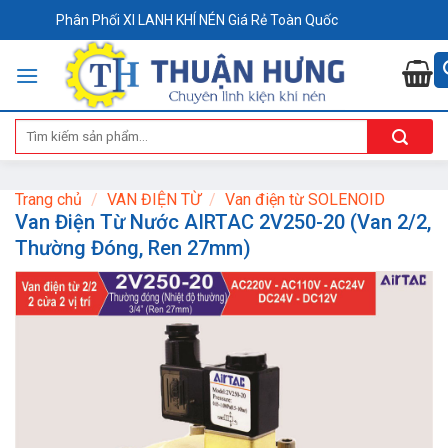
Skip
Phân Phối XI LANH KHÍ NÉN Giá Rẻ Toàn Quốc
to
content
Tìm
kiếm:
Trang chủ
/
VAN ĐIỆN TỪ
/
Van điện từ SOLENOID
Van Điện Từ Nước AIRTAC 2V250-20 (Van 2/2,
Thường Đóng, Ren 27mm)