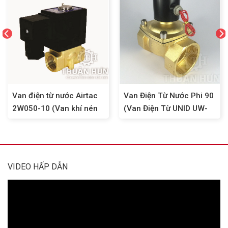
Van điện từ nước Airtac
Van Điện Từ Nước Phi 90
2W050-10 (Van khí nén
(Van Điện Từ UNID UW-
2/2, ren 17mm)
80)
VIDEO HẤP DẪN