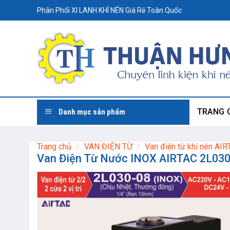
Skip
Phân Phối XI LANH KHÍ NÉN Giá Rẻ Toàn Quốc
to
content
TRANG 
Danh mục sản phẩm
Trang chủ
/
VAN ĐIỆN TỪ
/
Van điện từ khí nén AI
Van Điện Từ Nước INOX AIRTAC 2L030