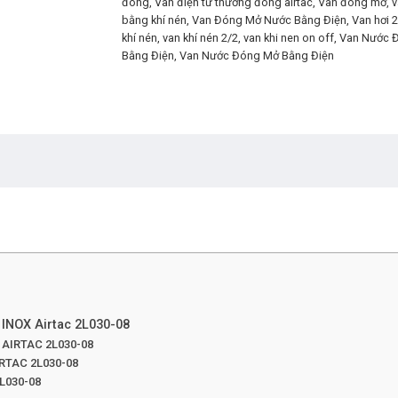
đóng
,
Van điện từ thường đóng airtac
,
Van đóng mở
,
v
bằng khí nén
,
Van Đóng Mở Nước Bằng Điện
,
Van hơi 2
khí nén
,
van khí nén 2/2
,
van khi nen on off
,
Van Nước Đ
Bằng Điện
,
Van Nước Đóng Mở Bằng Điện
c INOX Airtac 2L030-08
X AIRTAC 2L030-08
AIRTAC 2L030-08
2L030-08