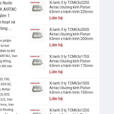
từ Nước
Xi lanh 3 ty TCM63x225S
Airtac | Đường kính Piston
OX AIRTAC
63mm x hành trình 225mm
 gồm 1
Liên hệ
h hoạt và
đóng …
Xi lanh 3 ty TCM63x200S
Airtac | Đường kính Piston
63mm x hành trình 200mm
ản phẩm
Liên hệ
 từ hơi
điện từ khí
 AIRTAC
,
Van
Xi lanh 3 ty TCM63x175S
Airtac | Đường kính Piston
ng đóng
,
63mm x hành trình 175mm
n khí nén
Liên hệ
2L150
,
Xi lanh 3 ty TCM63x150S
L320-32
,
Airtac | Đường kính Piston
0
,
Airtac
63mm x hành trình 150mm
 2L320
,
Liên hệ
 2/2
,
Van
 inox
,
Van
từ thường
Xi lanh 3 ty TCM63x125S