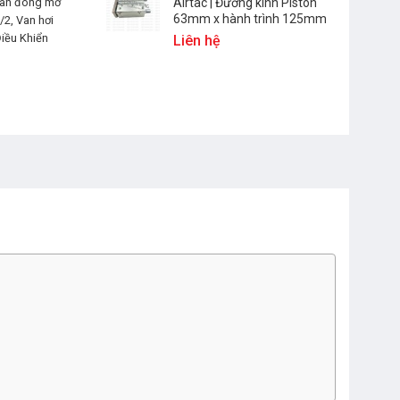
Airtac | Đường kính Piston
an đóng mở
63mm x hành trình 125mm
/2
,
Van hơi
iều Khiển
Liên hệ