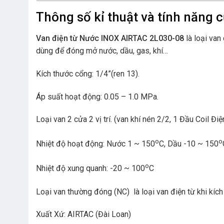
Thông số kỉ thuật và tính năng 
Van điện từ Nước INOX AIRTAC 2L030-08
là loại van
dùng để đóng mở nước, dầu, gas, khí…
Kích thước cổng: 1/4”(ren 13).
Áp suất hoạt động:
0.05 – 1.0
MPa.
Loại van 2 cửa 2 vị trí. (van khí nén 2/2, 1 Đầu Coil Điệ
o
o
Nhiệt độ hoạt động: Nước 1 ~ 150
C, Dầu -10 ~ 150
o
Nhiệt độ xung quanh: -20 ~ 100
C
Loại van thường đóng (NC) là loại van điện từ khi kíc
Xuất Xứ: AIRTAC (Đài Loan)