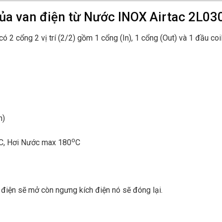
của van điện từ Nước INOX Airtac 2L03
 có 2 cổng 2 vị trí (2/2) gồm 1 cổng (In), 1 cổng (Out) và 1 đầu co
n)
o
C, Hơi Nước max 180
C
h điện sẽ mở còn ngưng kích điện nó sẽ đóng lại.