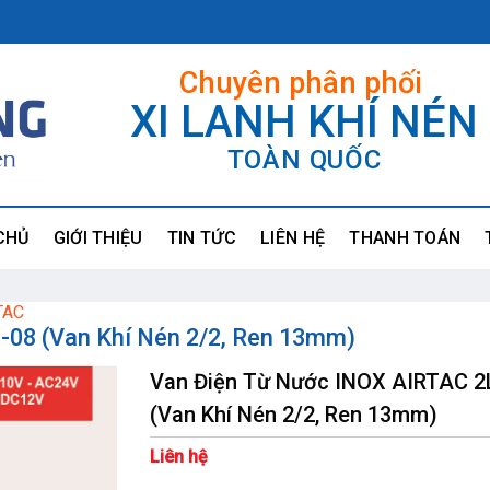
Chuyên phân phối
XI LANH KHÍ NÉN
TOÀN QUỐC
CHỦ
GIỚI THIỆU
TIN TỨC
LIÊN HỆ
THANH TOÁN
RTAC
-08 (Van Khí Nén 2/2, Ren 13mm)
Van Điện Từ Nước INOX AIRTAC 2
(Van Khí Nén 2/2, Ren 13mm)
Liên hệ