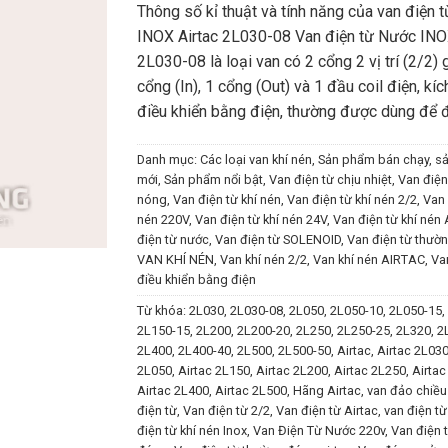
Thông số kỉ thuật và tính năng của van điện 
INOX Airtac 2L030-08 Van điện từ Nước IN
2L030-08 là loại van có 2 cổng 2 vị trí (2/2)
cổng (In), 1 cổng (Out) và 1 đầu coil điện, kíc
điều khiển bằng điện, thường được dùng để 
Danh mục:
Các loại van khí nén
,
Sản phẩm bán chạy
,
s
mới
,
Sản phẩm nổi bật
,
Van điện từ chịu nhiệt
,
Van điện
nóng
,
Van điện từ khí nén
,
Van điện từ khí nén 2/2
,
Van 
nén 220V
,
Van điện từ khí nén 24V
,
Van điện từ khí nén
điện từ nước
,
Van điện từ SOLENOID
,
Van điện từ thườ
VAN KHÍ NÉN
,
Van khí nén 2/2
,
Van khí nén AIRTAC
,
Va
điều khiển bằng điện
Từ khóa:
2L030
,
2L030-08
,
2L050
,
2L050-10
,
2L050-15
,
2L150-15
,
2L200
,
2L200-20
,
2L250
,
2L250-25
,
2L320
,
2
2L400
,
2L400-40
,
2L500
,
2L500-50
,
Airtac
,
Airtac 2L03
2L050
,
Airtac 2L150
,
Airtac 2L200
,
Airtac 2L250
,
Airtac
Airtac 2L400
,
Airtac 2L500
,
Hãng Airtac
,
van đảo chiều
điện từ
,
Van điện từ 2/2
,
Van điện từ Airtac
,
van điện từ
điện từ khí nén Inox
,
Van Điện Từ Nước 220v
,
Van điện 