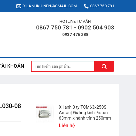
XILANHKHINEN@GMAIL.COM
0867 750 781
HOTLINE TƯ VẤN
0867 750 781 - 0902 504 903
0937 476 288
Tìm
TÀI KHOẢN
kiếm:
L030-08
Xi lanh 3 ty TCM63x250S
Airtac | Đường kính Piston
63mm x hành trình 250mm
Liên hệ