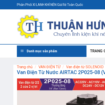
Skip
Phân Phối XI LANH KHÍ NÉN Giá Rẻ Toàn Quốc
to
content
TRANG 
Danh mục sản phẩm
Trang chủ
/
VAN ĐIỆN TỪ
/
Van điện từ SOLENOID
Van Điện Từ Nước AIRTAC 2P025-08 (V