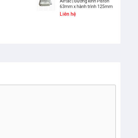
Airtac | Đường kính Piston
63mm x hành trình 125mm
Liên hệ