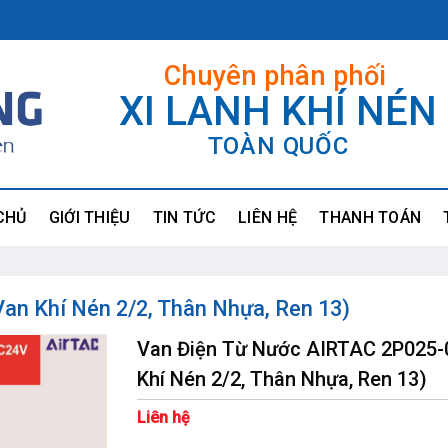
Chuyên phân phối
XI LANH KHÍ NÉN
TOÀN QUỐC
CHỦ
GIỚI THIỆU
TIN TỨC
LIÊN HỆ
THANH TOÁN
an Khí Nén 2/2, Thân Nhựa, Ren 13)
Van Điện Từ Nước AIRTAC 2P025-
Khí Nén 2/2, Thân Nhựa, Ren 13)
Liên hệ