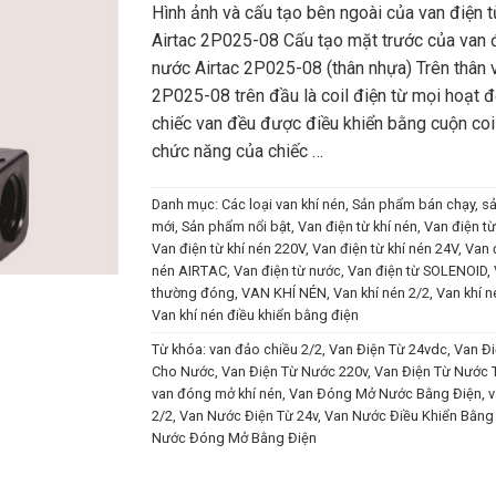
Hình ảnh và cấu tạo bên ngoài của van điện 
Airtac 2P025-08 Cấu tạo mặt trước của van 
nước Airtac 2P025-08 (thân nhựa) Trên thân 
2P025-08 trên đầu là coil điện từ mọi hoạt 
chiếc van đều được điều khiển bằng cuộn coil
chức năng của chiếc …
Danh mục:
Các loại van khí nén
,
Sản phẩm bán chạy
,
s
mới
,
Sản phẩm nổi bật
,
Van điện từ khí nén
,
Van điện từ
Van điện từ khí nén 220V
,
Van điện từ khí nén 24V
,
Van đ
nén AIRTAC
,
Van điện từ nước
,
Van điện từ SOLENOID
,
thường đóng
,
VAN KHÍ NÉN
,
Van khí nén 2/2
,
Van khí 
Van khí nén điều khiển bằng điện
Từ khóa:
van đảo chiều 2/2
,
Van Điện Từ 24vdc
,
Van Đi
Cho Nước
,
Van Điện Từ Nước 220v
,
Van Điện Từ Nước
van đóng mở khí nén
,
Van Đóng Mở Nước Bằng Điện
,
v
2/2
,
Van Nước Điện Từ 24v
,
Van Nước Điều Khiển Bằng
Nước Đóng Mở Bằng Điện