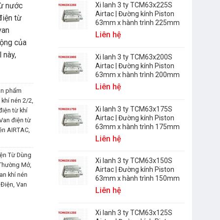
từ nước
Xi lanh 3 ty TCM63x225S
Airtac | Đường kính Piston
điện từ
63mm x hành trình 225mm
van
Liên hệ
động của
 này,
Xi lanh 3 ty TCM63x200S
Airtac | Đường kính Piston
63mm x hành trình 200mm
Liên hệ
ản phẩm
 khí nén 2/2
,
Xi lanh 3 ty TCM63x175S
iện từ khí
Airtac | Đường kính Piston
Van điện từ
63mm x hành trình 175mm
nén AIRTAC
,
Liên hệ
ện Từ Dùng
Xi lanh 3 ty TCM63x150S
 Thường Mở
,
Airtac | Đường kính Piston
an khí nén
63mm x hành trình 150mm
 Điện
,
Van
Liên hệ
Xi lanh 3 ty TCM63x125S