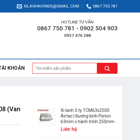
XILANHKHINEN@GMAIL.COM
0867 750 781
HOTLINE TƯ VẤN
0867 750 781 - 0902 504 903
0937 476 288
Tìm
TÀI KHOẢN
kiếm:
08 (Van
Xi lanh 3 ty TCM63x250S
Airtac | Đường kính Piston
63mm x hành trình 250mm
Liên hệ