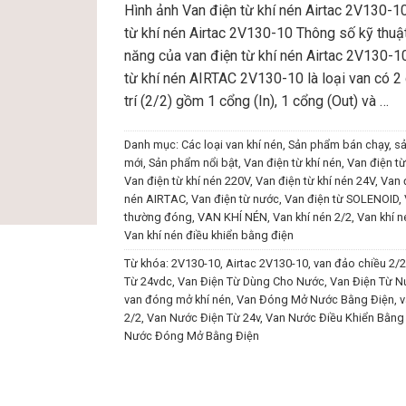
Hình ảnh Van điện từ khí nén Airtac 2V130-1
từ khí nén Airtac 2V130-10 Thông số kỹ thuật
năng của van điện từ khí nén Airtac 2V130-1
từ khí nén AIRTAC 2V130-10 là loại van có 2 
trí (2/2) gồm 1 cổng (In), 1 cổng (Out) và …
Danh mục:
Các loại van khí nén
,
Sản phẩm bán chạy
,
s
mới
,
Sản phẩm nổi bật
,
Van điện từ khí nén
,
Van điện từ
Van điện từ khí nén 220V
,
Van điện từ khí nén 24V
,
Van đ
nén AIRTAC
,
Van điện từ nước
,
Van điện từ SOLENOID
,
thường đóng
,
VAN KHÍ NÉN
,
Van khí nén 2/2
,
Van khí 
Van khí nén điều khiển bằng điện
Từ khóa:
2V130-10
,
Airtac 2V130-10
,
van đảo chiều 2/2
Từ 24vdc
,
Van Điện Từ Dùng Cho Nước
,
Van Điện Từ N
van đóng mở khí nén
,
Van Đóng Mở Nước Bằng Điện
,
v
2/2
,
Van Nước Điện Từ 24v
,
Van Nước Điều Khiển Bằng
Nước Đóng Mở Bằng Điện