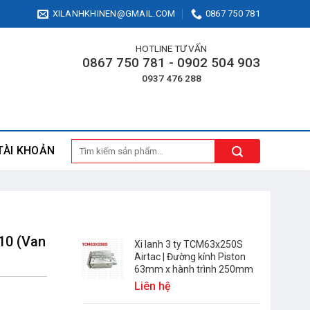
XILANHKHINEN@GMAIL.COM
0867 750 781
HOTLINE TƯ VẤN
0867 750 781 - 0902 504 903
0937 476 288
Tìm
TÀI KHOẢN
kiếm:
10 (Van
Xi lanh 3 ty TCM63x250S
Airtac | Đường kính Piston
63mm x hành trình 250mm
Liên hệ