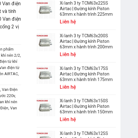
0 Van điện
Xi lanh 3 ty TCM63x225S
Airtac | Đường kính Piston
 và tính
63mm x hành trình 225mm
0 Van điện
Liên hệ
cổng 2 vị
Xi lanh 3 ty TCM63x200S
Airtac | Đường kính Piston
63mm x hành trình 200mm
ản phẩm
Liên hệ
 khí nén 2/2
,
iện từ khí
Van điện từ
Xi lanh 3 ty TCM63x175S
Airtac | Đường kính Piston
nén AIRTAC
,
63mm x hành trình 175mm
Liên hệ
,
Van Điện
ước 220v
,
Xi lanh 3 ty TCM63x150S
an khí nén
Airtac | Đường kính Piston
 Điện
,
Van
63mm x hành trình 150mm
Liên hệ
Xi lanh 3 ty TCM63x125S