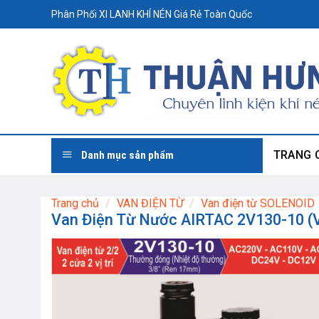
Skip
Phân Phối XI LANH KHÍ NÉN Giá Rẻ Toàn Quốc
to
content
TRANG 
Danh mục sản phẩm
Trang chủ
/
VAN ĐIỆN TỪ
/
Van điện từ SOLENOID
Van Điện Từ Nước AIRTAC 2V130-10 (