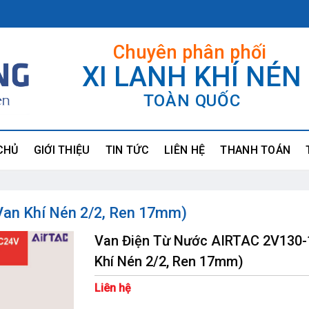
Chuyên phân phối
XI LANH KHÍ NÉN
TOÀN QUỐC
CHỦ
GIỚI THIỆU
TIN TỨC
LIÊN HỆ
THANH TOÁN
Van Khí Nén 2/2, Ren 17mm)
Van Điện Từ Nước AIRTAC 2V130-
Khí Nén 2/2, Ren 17mm)
Liên hệ