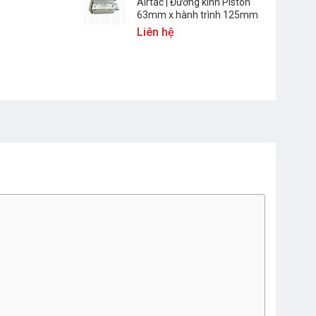
Airtac | Đường kính Piston
63mm x hành trình 125mm
Liên hệ