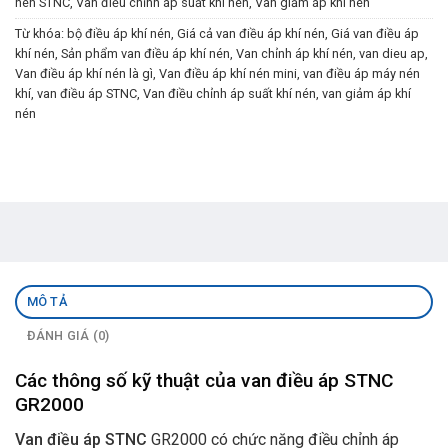
nén STNC
,
Van điều chỉnh áp suất khí nén
,
Van giảm áp khí nén
Từ khóa:
bộ điều áp khí nén
,
Giá cả van điều áp khí nén
,
Giá van điều áp
khí nén
,
Sản phẩm van điều áp khí nén
,
Van chỉnh áp khí nén
,
van dieu ap
,
Van điều áp khí nén là gì
,
Van điều áp khí nén mini
,
van điều áp máy nén
khí
,
van điều áp STNC
,
Van điều chỉnh áp suất khí nén
,
van giảm áp khí
nén
MÔ TẢ
ĐÁNH GIÁ (0)
Các thông số kỹ thuật của van điều áp STNC
GR2000
Van điều áp STNC
GR2000 có chức năng điều chỉnh áp