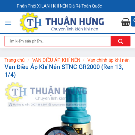
Skip
Phân Phối XI LANH KHÍ NÉN Giá Rẻ Toàn Quốc
to
content
Tìm
kiếm:
Trang chủ
/
VAN ĐIỀU ÁP KHÍ NÉN
/
Van chỉnh áp khí nén
Van Điều Áp Khí Nén STNC GR2000 (Ren 13,
1/4)