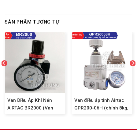
SẢN PHẨM TƯƠNG TỰ
Van Điều Áp Khí Nén
Van điều áp tinh Airtac
AIRTAC BR2000 (Van
GPR200-06H (chỉnh 8kg,
Chỉnh Áp Suất Khí Nén
ren 9,6)
Ren 13mm)