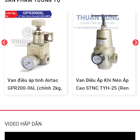
SẢN PHẨM TƯƠNG TỰ
Van điều áp tinh Airtac
Van Điều Áp Khí Nén Áp
GPR200-06L (chỉnh 2kg,
Cao STNC TYH-25 (Ren
ren 9,6)
34, G1, Áp Suất 36KG)
VIDEO HẤP DẪN