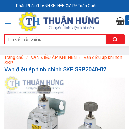
Skip
Phân Phối XI LANH KHÍ NÉN Giá Rẻ Toàn Quốc
to
content
Tìm
kiếm:
Trang chủ
/
VAN ĐIỀU ÁP KHÍ NÉN
/
Van điều áp khí nén
SKP
Van điều áp tinh chỉnh SKP SRP2040-02