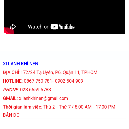
XI LANH KHÍ NÉN
ĐỊA CHỈ:
172/24 Tạ Uyên, P.6, Quận 11, TP.HCM
HOTLINE:
0867 750 781- 0902 504 903
PHONE
:
028 6659 6788
GMAIL:
xilanhkhinen@gmail.com
Thời gian làm việc:
Thứ 2 - Thứ 7 / 8:00 AM - 17:00 PM
BẢN ĐỒ