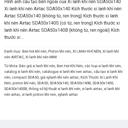
Hình ảnh cấu tạo bên ngoài của Xi lanh khí nén SDA50x140
Xi lanh khí nén Airtac SDA50x140 Kích thước xi lanh khí nén
Airtac SDA50x140 (không từ, ren trong) Kích thước xi lanh
khí nén Airtac SDA50x140S (có từ, ren trong) Kích thước xi
lanh khí nén Airtac SDA50x140B (không từ, ren ngoài) Kích
thước xi …
Danh mục:
Ben hơi khí nén
,
Piston khí nén
,
XI LANH KHÍ NÉN
,
Xi lanh khí
nén AIRTAC
,
Xi lanh khí nén MINI
Từ khóa:
Báo giá xi lanh khí nén
,
Ben Hơi Khí Nén
,
các loại xi lanh khí nén
,
catalog xi lanh khí nén
,
catalogue xi lanh khi nen airtac
,
cấu tạo xi lanh khí
nén
,
compact SDA50
,
giá xylanh khí nén airtac
,
Kích Thước Xi Lanh Khí
Nén
,
piston khí nén
,
SDA50
,
SDA50x140
,
SDA50x140B
,
SDA50x140S
,
SDA50x140SB
,
thông số kỹ thuật xi lanh khí nén
,
xi lanh airtac
,
xi lanh khí
nén airtac
,
xi lanh piston khi nen
,
xylanh airtac