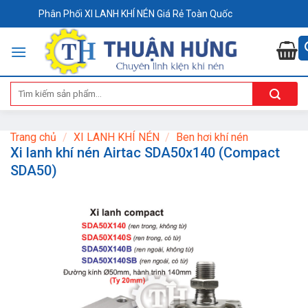
Skip
Phân Phối XI LANH KHÍ NÉN Giá Rẻ Toàn Quốc
to
content
Tìm
kiếm:
Trang chủ
/
XI LANH KHÍ NÉN
/
Ben hơi khí nén
Xi lanh khí nén Airtac SDA50x140 (Compact
SDA50)