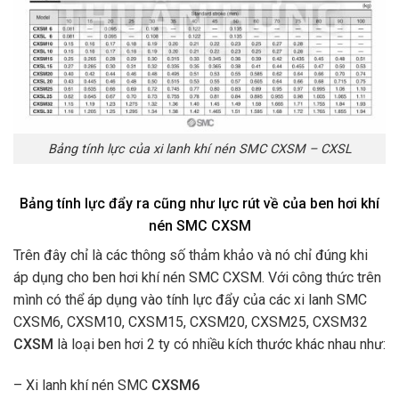
Bảng tính lực của xi lanh khí nén SMC CXSM – CXSL
Bảng tính lực đẩy ra cũng như lực rút về của ben hơi khí
nén SMC CXSM
Trên đây chỉ là các thông số thảm khảo và nó chỉ đúng khi
áp dụng cho ben hơi khí nén SMC CXSM. Với công thức trên
mình có thể áp dụng vào tính lực đẩy của các xi lanh SMC
CXSM6, CXSM10, CXSM15, CXSM20, CXSM25, CXSM32
CXSM
là loại ben hơi 2 ty có nhiều kích thước khác nhau như:
– Xi lanh khí nén SMC
CXSM6