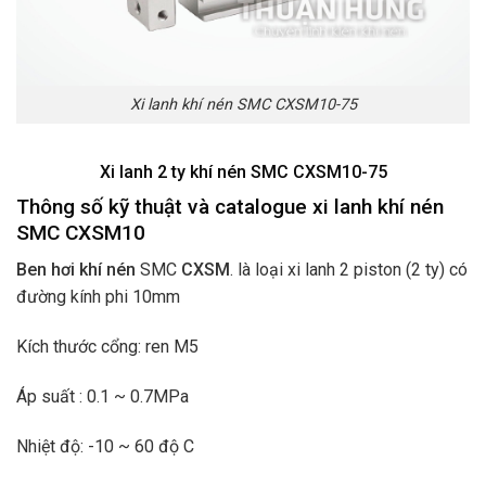
Xi lanh khí nén SMC CXSM10-75
Xi lanh 2 ty khí nén SMC CXSM10-75
Thông số kỹ thuật và catalogue xi lanh khí nén
SMC CXSM10
Ben hơi khí nén
SMC
CXSM
. là loại xi lanh 2 piston (2 ty) có
đường kính phi 10mm
Kích thước cổng: ren M5
Áp suất : 0.1 ~ 0.7MPa
Nhiệt độ: -10 ~ 60 độ C