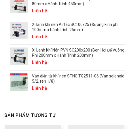
80mm x Hành Trình 450mm)
Liên hệ
Xi lanh khí nén Airtac SC100x25 (Đường kính phi
100mm x hành trình 25mm)
Liên hệ
Xi Lanh Khí Nén PVN SC200x200 (Ben Hơi Đế Vuông
Phi 200mm x Hành Trình 200mm)
Liên hệ
Van điện từ khí nén STNC TG2511-06 (Van solenoid
5/2, ren 1/8)
Liên hệ
SẢN PHẨM TƯƠNG TỰ