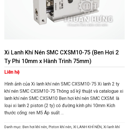
Xi Lanh Khí Nén SMC CXSM10-75 (Ben Hơi 2
Ty Phi 10mm x Hành Trình 75mm)
Liên hệ
Hình ảnh của Xi lanh khí nén SMC CXSM10-75 Xi lanh 2 ty
khí nén SMC CXSM10-75 Thông số kỹ thuật và catalogue xi
lanh khí nén SMC CXSM10 Ben hơi khí nén SMC CXSM. là
loại xi lanh 2 piston (2 ty) có đường kính phi 10mm Kích
thước cổng: ren M5 Áp suất …
Danh mục:
Ben hơi khí nén
,
Piston khí nén
,
XI LANH KHÍ NÉN
,
Xi lanh khí